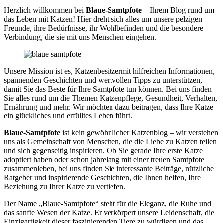
Herzlich willkommen bei
Blaue-Samtpfote
– Ihrem Blog rund um
das Leben mit Katzen! Hier dreht sich alles um unsere pelzigen
Freunde, ihre Bedürfnisse, ihr Wohlbefinden und die besondere
Verbindung, die sie mit uns Menschen eingehen.
Unsere Mission ist es, Katzenbesitzermit hilfreichen Informationen,
spannenden Geschichten und wertvollen Tipps zu unterstützen,
damit Sie das Beste für Ihre Samtpfote tun können. Bei uns finden
Sie alles rund um die Themen Katzenpflege, Gesundheit, Verhalten,
Ernährung und mehr. Wir möchten dazu beitragen, dass Ihre Katze
ein glückliches und erfülltes Leben führt.
Blaue-Samtpfote
ist kein gewöhnlicher Katzenblog – wir verstehen
uns als Gemeinschaft von Menschen, die die Liebe zu Katzen teilen
und sich gegenseitig inspirieren. Ob Sie gerade Ihre erste Katze
adoptiert haben oder schon jahrelang mit einer treuen Samtpfote
zusammenleben, bei uns finden Sie interessante Beiträge, nützliche
Ratgeber und inspirierende Geschichten, die Ihnen helfen, Ihre
Beziehung zu Ihrer Katze zu vertiefen.
Der Name „Blaue-Samtpfote“ steht für die Eleganz, die Ruhe und
das sanfte Wesen der Katze. Er verkörpert unsere Leidenschaft, die
Einzigartigkeit dieser faszinierenden Tiere zu würdigen und das